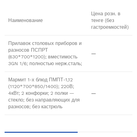
Цена розн. в
Наименование
тенге (без
гастроемкостей)
Прилавок столовых приборов и
разносов ПСПРТ
—
(630*700*1200); вместимость
3GN 1/6; полностью нерж.сталь;
Мармит 1-х блюд ПМПТ-1,12
(1120*700*850/1400); 220В;
4кВт; 2 конфорки; 2 полки —
—
стекло; без направляющих для
разносов; без кастрюль