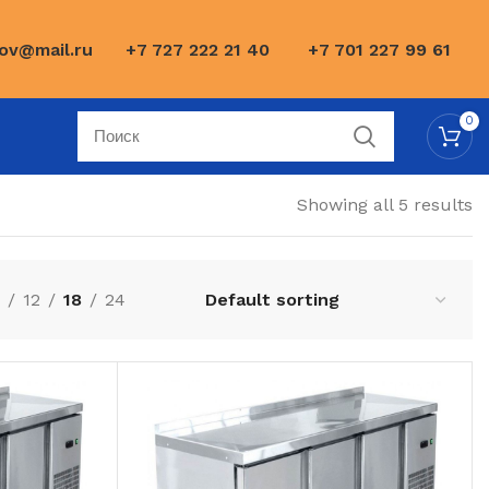
ov@mail.ru
+7 727 222 21 40
+7 701 227 99 61
0
Showing all 5 results
12
18
24