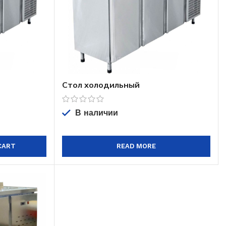
Стол холодильный
среднетемпературный
2000*600*850
В наличии
CART
READ MORE