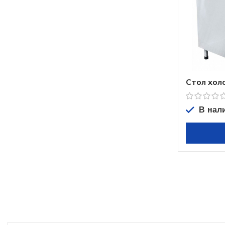
Стол хол
среднет
2000*700
В нал