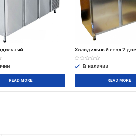
одильный
Холодильный стол 2 дв
емпературный
среднетемпературный
*850
ичии
В наличии
READ MORE
READ MORE